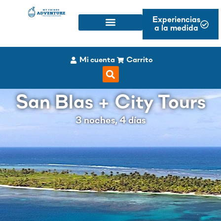
Experiencias
a la medida
Mi cuenta
Carrito
San Blas + City Tours
3 noches, 4 días