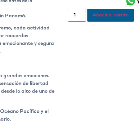
eso antes de la
Añadir al carrito
oin Panamá.
tremo, cada actividad
ear recuerdos
ia emocionante y segura
.
ta grandes emociones.
sensación de libertad
 desde lo alto de uno de
 Océano Pacífico y el
ario.