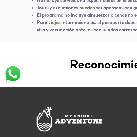
No incluye servicios no especificados en la cot
Tours y excursiones pueden ser operados con guí
El programa no incluye almuerzos o cenas no e
Para viajes internacionales, el pasaporte debe
visa y vacunación ante los consulados corresp
Reconocimie
window.dat
window.data
function gt
{dataLayer
gtag('js', n