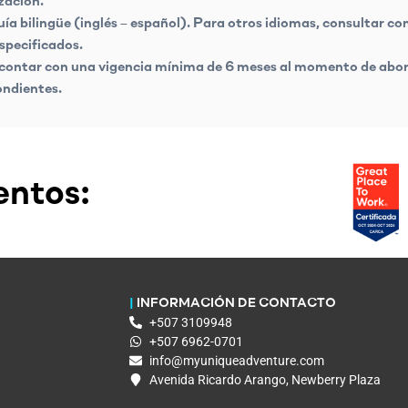
ización.
a bilingüe (inglés – español). Para otros idiomas, consultar con
specificados.
 contar con una vigencia mínima de 6 meses al momento de abordar
ondientes.
ntos:
aLayer =
|
INFORMACIÓN DE CONTACTO
+507 3109948
Layer || [];
+507 6962-0701
ag()
info@myuniqueadventure.com
.push(arguments);}
Avenida Ricardo Arango, Newberry Plaza
ew Date());