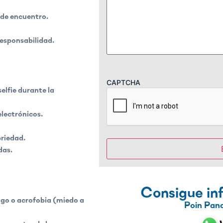
 de encuentro.
esponsabilidad.
CAPTCHA
selfie durante la
electrónicos.
briedad.
das.
Consigue in
igo o acrofobia (miedo a
Poin Pan