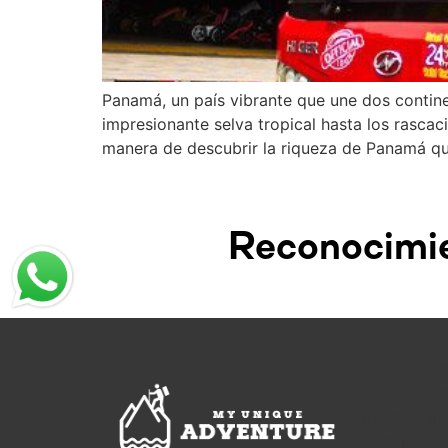
Panamá, un país vibrante que une dos continen
impresionante selva tropical hasta los rascac
manera de descubrir la riqueza de Panamá qu
Reconocimie
window.dat
window.data
function gt
{dataLayer