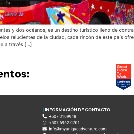
tes y dos océanos, es un destino turístico lleno de contras
ielos relucientes de la ciudad, cada rincón de este país of
e a través […]
ntos:
aLayer =
|
INFORMACIÓN DE CONTACTO
+507 3109948
Layer || [];
+507 6962-0701
ag()
info@myuniqueadventure.com
.push(arguments);}