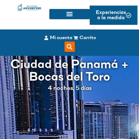
Experiencias
a la medida
Mi cuenta
Carrito
Ciudad de Panamá +
Bocas del Toro
4 noches, 5 días