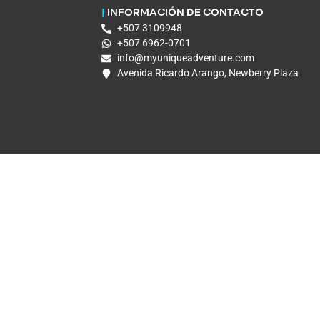
aLayer =
|
INFORMACIÓN DE CONTACTO
+507 3109948
Layer || [];
+507 6962-0701
ag()
info@myuniqueadventure.com
.push(arguments);}
Avenida Ricardo Arango, Newberry Plaza
ew Date());
g', 'AW-
7');