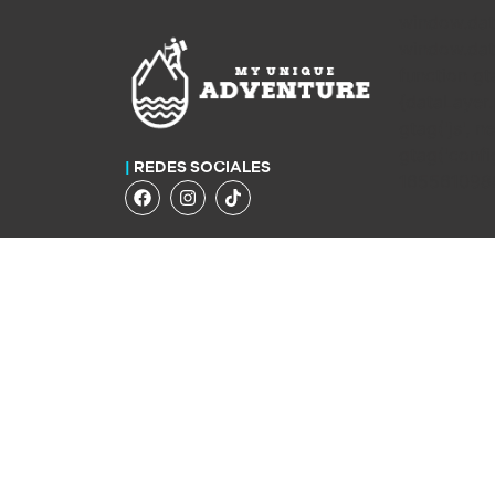
window.dat
window.data
function gt
{dataLayer
gtag('js', n
gtag('confi
|
REDES SOCIALES
1655610988